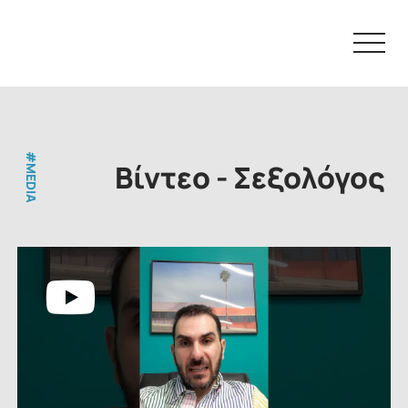
Skip
to
content
#MEDIA
Βίντεο - Σεξολόγος