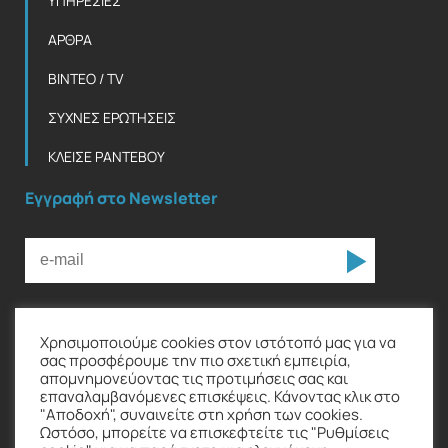
ΥΠΗΡΕΣΙΕΣ
ΑΡΘΡΑ
ΒΙΝΤΕΟ / TV
ΣΥΧΝΕΣ ΕΡΩΤΗΣΕΙΣ
ΚΛΕΙΣΕ ΡΑΝΤΕΒΟΥ
Εγγραφή στο Newsletter
Χρησιμοποιούμε cookies στον ιστότοπό μας για να
Ακολουθήστε με
σας προσφέρουμε την πιο σχετική εμπειρία,
απομνημονεύοντας τις προτιμήσεις σας και
επαναλαμβανόμενες επισκέψεις. Κάνοντας κλικ στο
"Αποδοχή", συναινείτε στη χρήση των cookies.
Ωστόσο, μπορείτε να επισκεφτείτε τις "Ρυθμίσεις