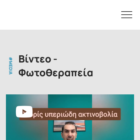
Skip
to
content
Βίντεο -
#MEDIA
Φωτοθεραπεία