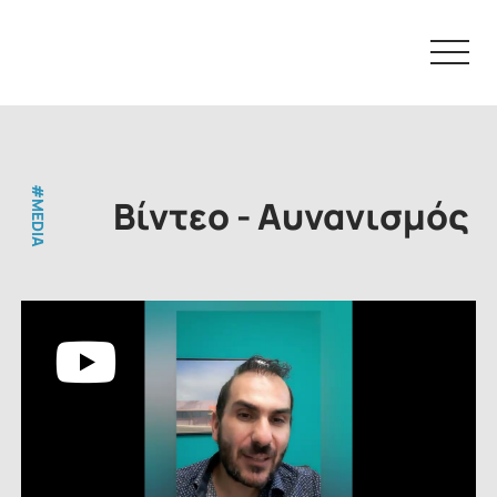
Skip
to
content
#MEDIA
Βίντεο - Αυνανισμός